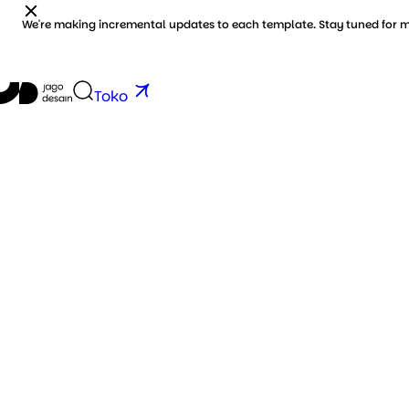
re making incremental updates to each template. Stay tuned for more up
tutup
Toko
s
lug.
og
ko
an
ang)